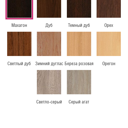
Махагон
Дуб
Темный дуб
Орех
Светлый дуб
Зимний дуглас
Береза розовая
Орегон
Светло-серый
Серый агат