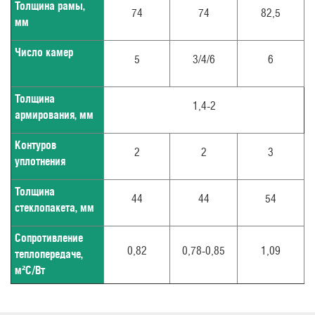
Толщина рамы,
74
74
82,5
мм
Число камер
5
3/4/6
6
Толщина
1,4-2
армирования, мм
Контуров
2
2
3
уплотнения
Толщина
44
44
54
стеклопакета, мм
Сопротивление
0,82
0,78-0,85
1,09
теплопередаче,
м²С/Вт