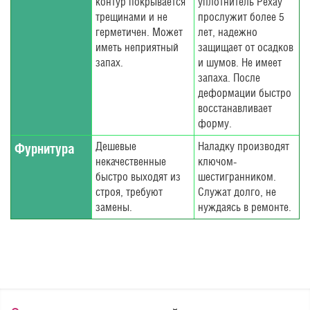
контур покрывается
уплотнитель Рехау
трещинами и не
прослужит более 5
герметичен. Может
лет, надежно
иметь неприятный
защищает от осадков
запах.
и шумов. Не имеет
запаха. После
деформации быстро
восстанавливает
форму.
Дешевые
Наладку производят
Фурнитура
некачественные
ключом-
быстро выходят из
шестигранником.
строя, требуют
Служат долго, не
замены.
нуждаясь в ремонте.