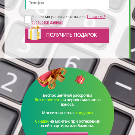
Я прочитал условия и согласен с
Политикой
обработки данных
ПОЛУЧИТЬ ПОДАРОК
Беспроцентная рассрочка
без переплаты
и первоначального
взноса
.
Москитная сетка
в подарок
Скидки
на монтаж
при остеклении
всей квартиры или балкона.