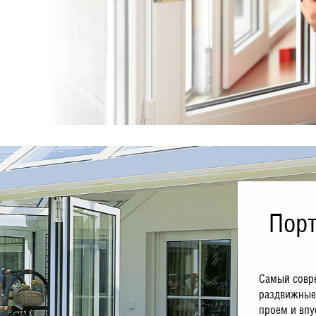
Пор
Самый совре
раздвижные
проем и впу