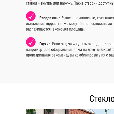
ставни – внутрь или наружу. Такие створки доступн
Раздвижные.
Чаще алюминиевые, хотя пласт
остекления террасы тоже могут быть раздвижными.
распахиваются, экономят площадь.
Глухие.
Если задача – купить окна для терр
например, для оформления дома на даче, выбирайте 
проветривания рекомендуем комбинировать их с р
Стекло