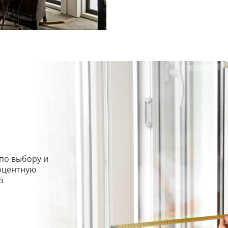
по выбору и
роцентную
з