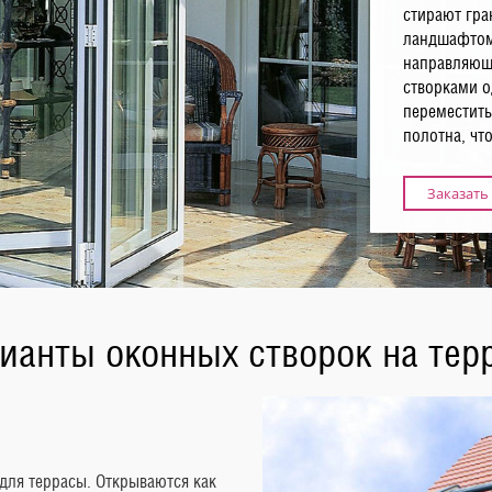
стирают гр
ландшафтом
направляющи
створками о
переместить
полотна, чт
Заказать
ианты оконных створок на тер
ля террасы. Открываются как