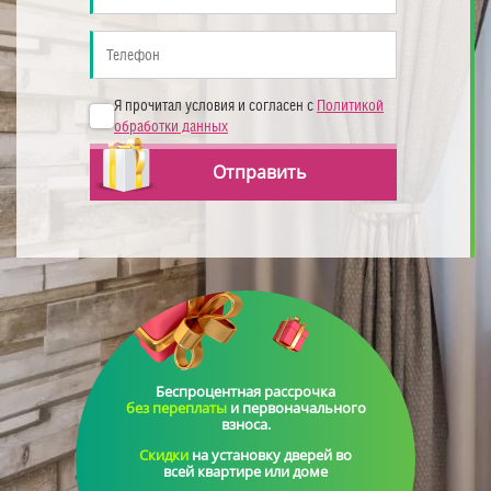
Я прочитал условия и согласен с
Политикой
обработки данных
Отправить
Беспроцентная рассрочка
без переплаты
и первоначального
взноса
.
Cкидки
на установку дверей во
всей квартире или доме