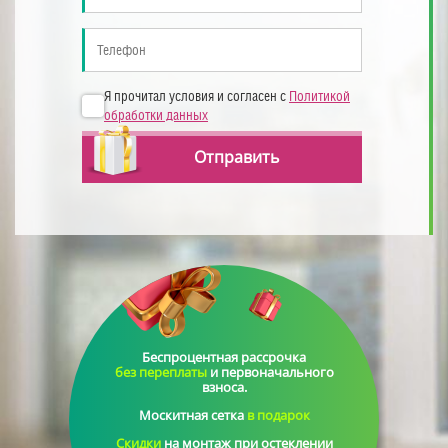
Я прочитал условия и согласен с
Политикой
обработки данных
Отправить
Беспроцентная рассрочка
без переплаты
и первоначального
взноса
.
Москитная сетка
в подарок
Скидки
на монтаж
при остеклении