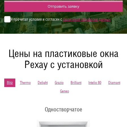
Отправить заявку
Я прочитал условия и согласен с
Политикой обработки данных
Цены на пластиковые окна
Рехау с установкой
Blitz
Thermo
Delight
Grazio
Brilliant
Intelio 80
Diamant
Geneo
Одностворчатое