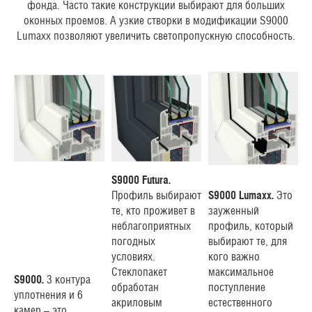
фонда. Часто такие конструкции выбирают для больших
оконных проемов. А узкие створки в модификации S9000
Lumaxx позволяют увеличить светопропускную способность.
S9000 Futura.
Профиль выбирают
S9000 Lumaxx.
Это
те, кто проживет в
зауженный
неблагоприятных
профиль, который
погодных
выбирают те, для
условиях.
кого важно
Стеклопакет
максимальное
S9000.
3 контура
обработан
поступление
уплотнения и 6
акриловым
естественного
камер – это