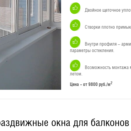
Двойное щеточное уплот
Створки плотно примык
Внутри профиля – арм
параметры остекления.
Возможность монтажа м
летом.
2
Цена – от 9800 руб./м
раздвижные окна для балконов