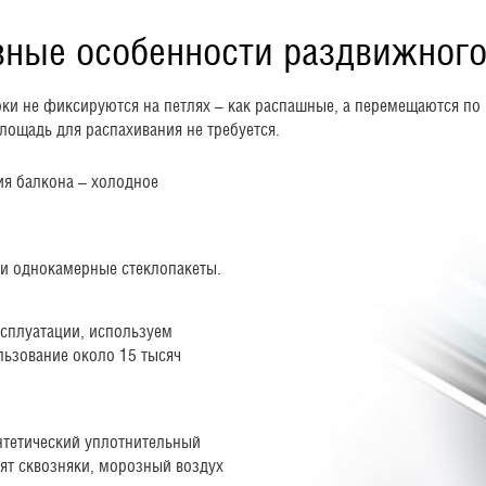
вные особенности раздвижного
ки не фиксируются на петлях – как распашные, а перемещаются п
ощадь для распахивания не требуется.
ия балкона – холодное
и однокамерные стеклопакеты.
ксплуатации, используем
льзование около 15 тысяч
нтетический уплотнительный
тят сквозняки, морозный воздух