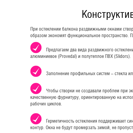
Конструкти
При остеклении балкона раздвижными окнами створ
образом экономят функциональное пространство. Пл
Предлагаем два вида раздвижного остеклен
алюминиевое (Provedal) и полутеплое ПВХ (Slidors).
Заполнение профильных систем – стекла ил
Чтобы створки не создавали проблем при э
качественную фурнитуру, ориентированную на испо
рабочих циклов.
Герметичность остекления поддерживает си
контур. Окна не будут промерзать зимой, не пропус