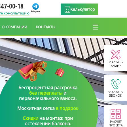
347-00-18
Калькулятор
те консультацию
О КОМПАНИИ
КОНТАКТЫ
ЗАКАЗАТЬ
ЗАМЕР
Беспроцентная рассрочка
ЗАКАЗАТЬ
без переплаты
и
ЗВОНОК
первоначального взноса
.
Москитная сетка
в подарок
Скидки
на монтаж
при
РАСЧЁТ
остеклении балкона.
ПРОЕКТА