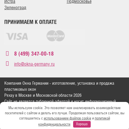
Истра
Подмосковье
Зеленоград
ПРИНИМАЕМ К ОПЛАТЕ
8 (499) 347-00-18
info@okna-germany.ru
Компания Окна Германии - изготовление, установка и продажа
пластиковых окон
Рехау в Москве и Московской области 2026
Сайт не является публичной офертой и носит информационный
характер
Мы используем cookie. Это позволяет нам анализировать взаимодействие
Политика конфиденциальности
посетителей с сайтом и делать его лучше. Продолжая пользоваться сайтом, вы
соглашаетесь с
использованием файлов cookie
и
политикой
Москва, ул. Свободы д.29
конфиденциальности
Хорошо
Зеленоград, Георгиевский проспект, 33А, к4