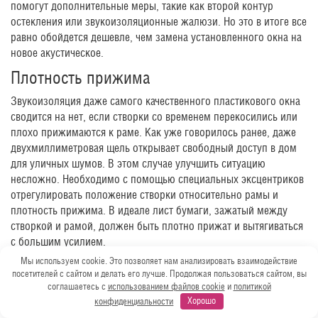
помогут дополнительные меры, такие как второй контур
остекления или звукоизоляционные жалюзи. Но это в итоге все
равно обойдется дешевле, чем замена установленного окна на
новое акустическое.
Плотность прижима
Звукоизоляция даже самого качественного пластикового окна
сводится на нет, если створки со временем перекосились или
плохо прижимаются к раме. Как уже говорилось ранее, даже
двухмиллиметровая щель открывает свободный доступ в дом
для уличных шумов. В этом случае улучшить ситуацию
несложно. Необходимо с помощью специальных эксцентриков
отрегулировать положение створки относительно рамы и
плотность прижима. В идеале лист бумаги, зажатый между
створкой и рамой, должен быть плотно прижат и вытягиваться
с большим усилием.
Мы используем cookie. Это позволяет нам анализировать взаимодействие
Заделка монтажных швов
посетителей с сайтом и делать его лучше. Продолжая пользоваться сайтом, вы
соглашаетесь с
использованием файлов cookie
и
политикой
Если створки стоят ровно и хорошо прижаты, но уличные звуки
конфиденциальности
Хорошо
все равно свободно проникают в дом, значит, проблема