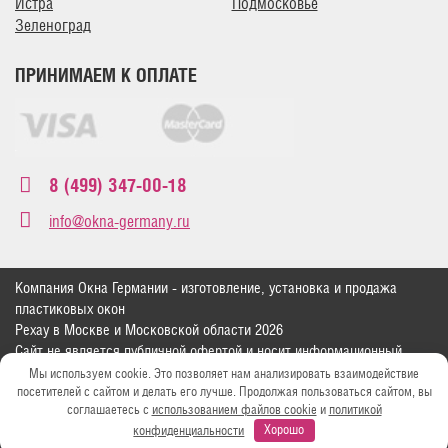
Истра
Подмосковье
Зеленоград
ПРИНИМАЕМ К ОПЛАТЕ
8 (499) 347-00-18
info@okna-germany.ru
Компания Окна Германии - изготовление, установка и продажа
пластиковых окон
Рехау в Москве и Московской области 2026
Сайт не является публичной офертой и носит информационный
характер
Мы используем cookie. Это позволяет нам анализировать взаимодействие
посетителей с сайтом и делать его лучше. Продолжая пользоваться сайтом, вы
Политика конфиденциальности
соглашаетесь с
использованием файлов cookie
и
политикой
Москва, ул. Свободы д.29
конфиденциальности
Хорошо
Зеленоград, Георгиевский проспект, 33А, к4