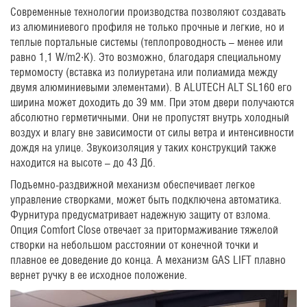
Современные технологии производства позволяют создавать
из алюминиевого профиля не только прочные и легкие, но и
теплые портальные системы (теплопроводность – менее или
равно 1,1 W/m2∙K). Это возможно, благодаря специальному
термомосту (вставка из полиуретана или полиамида между
двумя алюминиевыми элементами). В ALUTECH ALT SL160 его
ширина может доходить до 39 мм. При этом двери получаются
абсолютно герметичными. Они не пропустят внутрь холодный
воздух и влагу вне зависимости от силы ветра и интенсивности
дождя на улице. Звукоизоляция у таких конструкций также
находится на высоте – до 43 Дб.
Подъемно-раздвижной механизм обеспечивает легкое
управление створками, может быть подключена автоматика.
Фурнитура предусматривает надежную защиту от взлома.
Опция Comfort Close отвечает за притормаживание тяжелой
створки на небольшом расстоянии от конечной точки и
плавное ее доведение до конца. А механизм GAS LIFT плавно
вернет ручку в ее исходное положение.