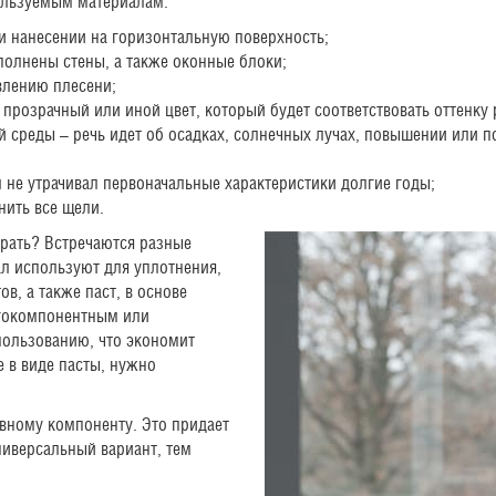
ользуемым материалам:
ри нанесении на горизонтальную поверхность;
полнены стены, а также оконные блоки;
явлению плесени;
 прозрачный или иной цвет, который будет соответствовать оттенку
 среды – речь идет об осадках, солнечных лучах, повышении или 
 не утрачивал первоначальные характеристики долгие годы;
нить все щели.
брать? Встречаются разные
ал используют для уплотнения,
ов, а также паст, в основе
огокомпонентным или
пользованию, что экономит
 в виде пасты, нужно
ивному компоненту. Это придает
ниверсальный вариант, тем