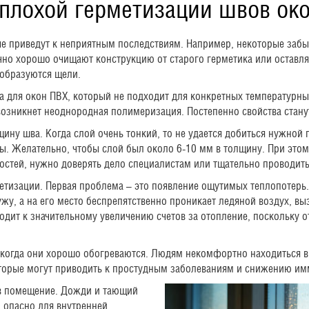
плохой герметизации швов ок
е приведут к неприятным последствиям. Например, некоторые забы
чно хорошо очищают конструкцию от старого герметика или оставляю
 образуются щели.
ка для окон ПВХ, который не подходит для конкретных температурн
озникнет неоднородная полимеризация. Постепенно свойства станут
ну шва. Когда слой очень тонкий, то не удается добиться нужной 
ы. Желательно, чтобы слой был около 6-10 мм в толщину. При этом
остей, нужно доверять дело специалистам или тщательно проводить
тизации. Первая проблема – это появление ощутимых теплопотерь.
жу, а на его место беспрепятственно проникает ледяной воздух, вы
дит к значительному увеличению счетов за отопление, поскольку 
 когда они хорошо обогреваются. Людям некомфортно находиться в 
оторые могут приводить к простудным заболеваниям и снижению им
 в помещение. Дожди и тающий
о опасно для внутренней