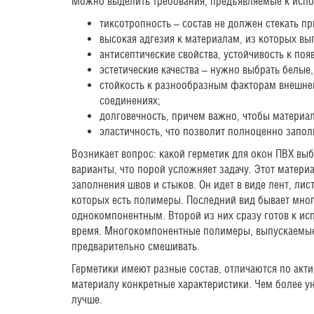
Можно выделить требования, предъявляемые к исп
тиксотропность – состав не должен стекать п
высокая адгезия к материалам, из которых вы
антисептические свойства, устойчивость к по
эстетические качества – нужно выбрать белые,
стойкость к разнообразным факторам внешней
соединениях;
долговечность, причем важно, чтобы материал
эластичность, что позволит полноценно запол
Возникает вопрос: какой герметик для окон ПВХ вы
варианты, что порой усложняет задачу. Этот матери
заполнения швов и стыков. Он идет в виде лент, лист
которых есть полимеры. Последний вид бывает мн
однокомпонентным. Второй из них сразу готов к ис
время. Многокомпонентные полимеры, выпускаемые
предварительно смешивать.
Герметики имеют разные состав, отличаются по акт
материалу конкретные характеристики. Чем более у
лучше.