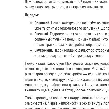
Важно позаботиться о качественной изоляции окон,
окнах включает три слоя, и каждый из них важен.
Их виды:
Основной.
Центр конструкции потребуется запе
укрыть от ультрафиолетового излучения. Доп
Внешний.
Гидроизоляция окон позволит защити
солнечных лучей на пену. Примечательно, что
предотвратить развитие грибка, образование 
Внутренний.
Пароизоляцию делают со стороны 
а также предупредить быстрое разрушение.
Герметизация швов окон ПВХ решает сразу нескольк
помогает добиться тишины в помещении. Уличный
разговоров соседей, детских криков — очень легко 
щели в оконных конструкциях. Если живете в шумно
мешать отдыху, работе или даже сну. Герметизация
внешнего шума, делая квартиру более спокойной, у
Также процедура позволяет поддерживать чистоту в
самочувствие. Через неплотности в окнах внутрь поп
пыль, грязь, мелкие частицы, которые оседают на п