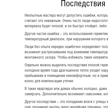
Последствия 
Неопытные мастера могут допустить ошибки, которы
считают это неважным. Очень часто люди недостато
материала будет плохой, и он быстро отойдет, либо
Другая частая ошибка – это использования гермети
температурный диапазон, при нарушении которого в
Люди без опыта нередко ошибочно определяют толщи
возникнет растрескивание под влиянием температур
монтажного зазора. Чтобы избежать таких неприятн
Отдельно можно выделить последствия плохой герме
холодное время года драгоценное тепло уходит нару
пребывание в помещении некомфортным, но и приво
износ для компенсации утечки.
В таких квартирах или домах обычно холодно, даже
замерзать. Дополнительно возникают сквозняки, к
Другое последствие – это попадание влаги с улицы
снег проникает внутрь через малейшие трещины, чт