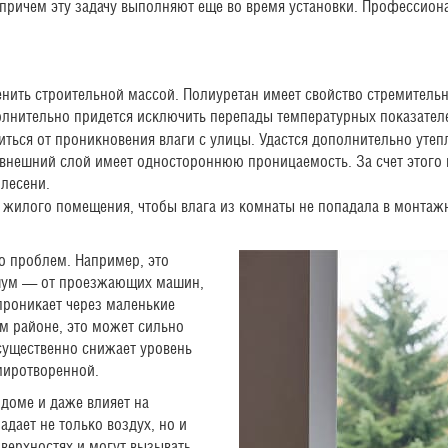
 причем эту задачу выполняют еще во время установки. Профессион
нить строительной массой. Полиуретан имеет свойство стремительн
олнительно придется исключить перепады температурных показател
ться от проникновения влаги с улицы. Удастся дополнительно утеп
 внешний слой имеет одностороннюю проницаемость. За счет этого 
плесени.
жилого помещения, чтобы влага из комнаты не попадала в монтажн
о проблем. Например, это
 шум — от проезжающих машин,
проникает через маленькие
м районе, это может сильно
 существенно снижает уровень
миротворенной.
 доме и даже влияет на
адает не только воздух, но и
оверхностях и могут вызывать