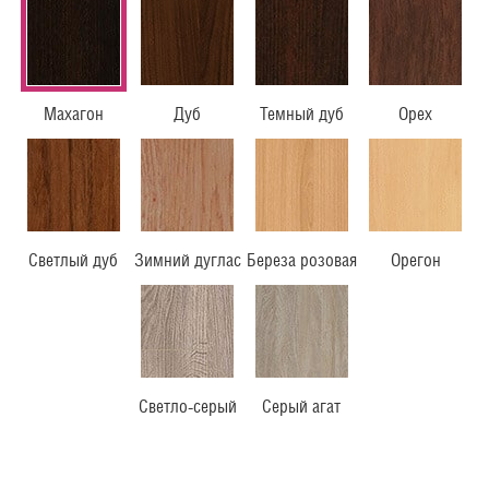
Махагон
Дуб
Темный дуб
Орех
Светлый дуб
Зимний дуглас
Береза розовая
Орегон
Светло-серый
Серый агат