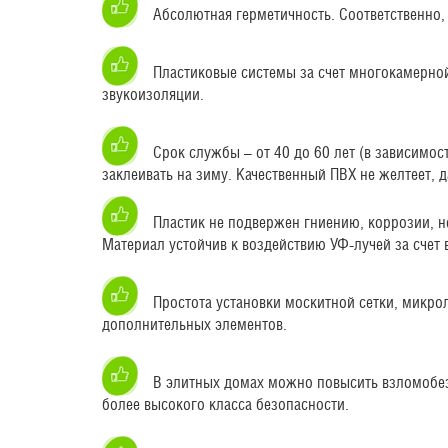
Абсолютная герметичность. Соответственно, 
Пластиковые системы за счет многокамерно
звукоизоляции.
Срок службы – от 40 до 60 лет (в зависимо
заклеивать на зиму. Качественный ПВХ не желтеет, 
Пластик не подвержен гниению, коррозии, н
Материал устойчив к воздействию УФ-лучей за счет
Простота установки москитной сетки, микро
дополнительных элементов.
В элитных домах можно повысить взломобе
более высокого класса безопасности.