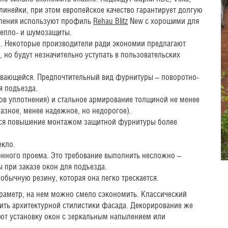
инейки, при этом европейское качество гарантирует долгую
кления используют профиль
Rehau Blitz
New с хорошими для
епло- и шумозащиты.
м. Некоторые производители ради экономии предлагают
но будут незначительно уступать в пользовательских
ывающейся. Предпочтительный вид фурнитуры – поворотно-
я подъезда.
ров уплотнения) и стальное армирование толщиной не менее
разное, менее надежное, но недорогое).
тся повышение монтажом защитной фурнитуры более
екло.
онного проема. Это требование выполнить несложно –
при заказе окон для подъезда.
обычную резину, которая она легко трескается.
аметр, на нем можно смело сэкономить. Классический
шить архитектурной стилистики фасада. Декорирование же
ают установку окон с зеркальным напылением или