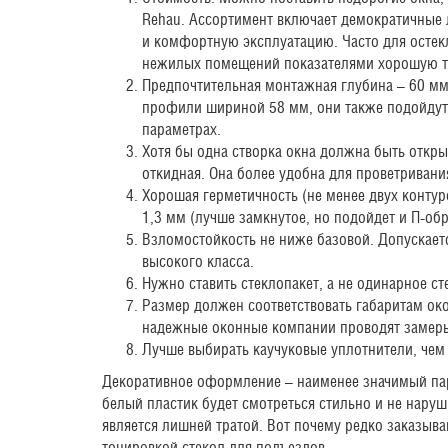
Rehau. Ассортимент включает демократичные л
и комфортную эксплуатацию. Часто для осте
нежилых помещений показателями хорошую т
Предпочтительная монтажная глубина – 60 м
профили шириной 58 мм, они также подойдут, 
параметрах.
Хотя бы одна створка окна должна быть откр
откидная. Она более удобна для проветривани
Хорошая герметичность (не менее двух конту
1,3 мм (лучше замкнутое, но подойдет и П-об
Взломостойкость не ниже базовой. Допускае
высокого класса.
Нужно ставить стеклопакет, а не одинарное ст
Размер должен соответствовать габаритам ок
надежные оконные компании проводят замеры 
Лучше выбирать каучуковые уплотнители, чем 
Декоративное оформление – наименее значимый пар
белый пластик будет смотреться стильно и не нару
является лишней тратой. Вот почему редко заказыв
тонировкой стекол для подъездов.