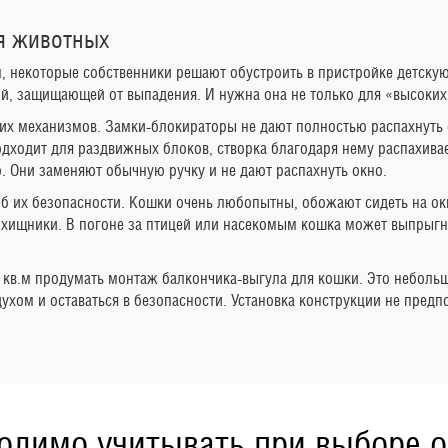
ля животных
м, некоторые собственники решают обустроить в пристройке детску
, защищающей от выпадения. И нужна она не только для «высоких»
их механизмов. Замки-блокираторы не дают полностью распахнуть 
дходит для раздвижных блоков, створка благодаря нему распахивае
. Они заменяют обычную ручку и не дают распахнуть окно.
 их безопасности. Кошки очень любопытны, обожают сидеть на окн
о хищники. В погоне за птицей или насекомым кошка может выпрыгнут
 кв.м продумать монтаж балкончика-выгула для кошки. Это небольш
ом и оставаться в безопасности. Установка конструкции не предпо
одимо учитывать при выборе 