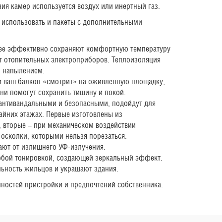
ния камер используется воздух или инертный газ.
 использовать и пакеты с дополнительными
ее эффективно сохраняют комфортную температуру
от отопительных электроприборов. Теплоизоляция
 напылением.
 ваш балкон «смотрит» на оживленную площадку,
они помогут сохранить тишину и покой.
антивандальными и безопасными, подойдут для
райних этажах. Первые изготовлены из
, вторые – при механическом воздействии
 осколки, которыми нельзя порезаться.
ют от излишнего УФ-излучения.
обой тонировкой, создающей зеркальный эффект.
ность жильцов и украшают здания.
нностей пристройки и предпочтений собственника.