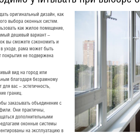
здать оригинальный дизайн, как
ного выбора оконных систем.
ользовать как жилое помещение,
Самый дешевый вариант –
ок вы сможете сэкономить и
в уходе, рама может быть
ет покрытия не подвержена
сивый вид на город или
льным благодаря безрамному
 для вас – эстетичность,
ние границ.
обы заказывать объединение с
фили. Они практичны,
ащаться дополнительными
редлагаем оконные системы
иентированы на эксплуатацию в