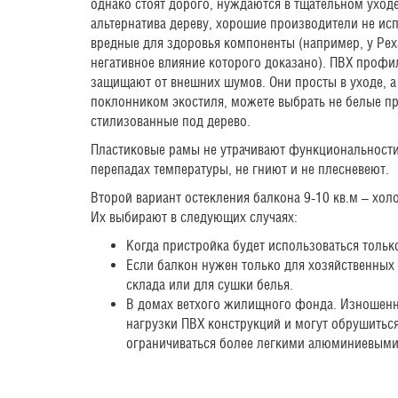
однако стоят дорого, нуждаются в тщательном уходе
альтернатива дереву, хорошие производители не ис
вредные для здоровья компоненты (например, у Рех
негативное влияние которого доказано). ПВХ профи
защищают от внешних шумов. Они просты в уходе, а 
поклонником экостиля, можете выбрать не белые п
стилизованные под дерево.
Пластиковые рамы не утрачивают функциональност
перепадах температуры, не гниют и не плесневеют.
Второй вариант остекления балкона 9-10 кв.м – х
Их выбирают в следующих случаях:
Когда пристройка будет использоваться только
Если балкон нужен только для хозяйственных 
склада или для сушки белья.
В домах ветхого жилищного фонда. Изношен
нагрузки ПВХ конструкций и могут обрушитьс
ограничиваться более легкими алюминиевыми