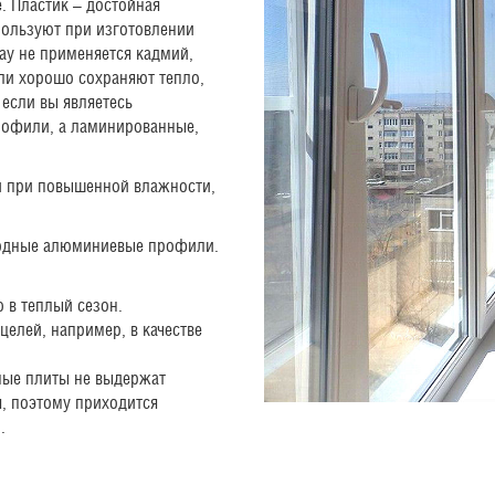
. Пластик – достойная
пользуют при изготовлении
ау не применяется кадмий,
ли хорошо сохраняют тепло,
если вы являетесь
рофили, а ламинированные,
и при повышенной влажности,
олодные алюминиевые профили.
 в теплый сезон.
целей, например, в качестве
ные плиты не выдержат
я, поэтому приходится
.