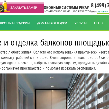
8 (499) 
ОКОННЫЕ СИСТЕМЫ РЕХАУ
ЗАКАЗАТЬ ЗАМЕР
Безупречное немецкое качество
или
закажи
АЛКОНЫ И ЛОДЖИИ
ДОМА И КОТТЕДЖИ
УСЛУГИ
ЦЕНЫ
 и отделка балконов площадью
тво любого жилья. Области его использования практически неогра
ю комнату, рабочий мини-офис. Очень хорошо в таких пристройках 
дует сделать ремонт, выбрать красивую отделку, продумать дизайн
 организует пространство и помогает избежать беспорядка.