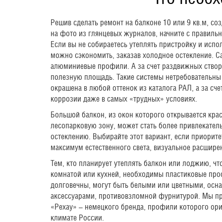
Решив сделать ремонт на балконе 10 или 9 кв.м, со
на фото из глянцевых журналов, начните с правиль
Если вы не собираетесь утеплять пристройку и исп
можно сэкономить, заказав холодное остекление. 
алюминиевые профили. А за счет раздвижных створ
полезную площадь. Такие системы нетребовательны 
окрашена в любой оттенок из каталога РАЛ, а за сч
коррозии даже в самых «трудных» условиях.
Большой балкон, из окон которого открывается кра
лесопарковую зону, может стать более привлекате
остеклению. Выбирайте этот вариант, если приоритет
максимум естественного света, визуальное расшире
Тем, кто планирует утеплять балкон или лоджию, чт
комнатой или кухней, необходимы пластиковые про
долговечны, могут быть белыми или цветными, осн
аксессуарами, противовзломной фурнитурой. Мы п
«Рехау» – немецкого бренда, профили которого ор
климате России.