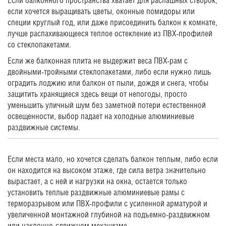
Если балконного пространства хватает для распашных створок,
если хочется выращивать цветы, оконные помидоры или
специи круглый год, или даже присоединить балкон к комнате,
лучше распахивающееся теплое остекление из ПВХ-профилей
со стеклопакетами.
Если же балконная плита не выдержит веса ПВХ-рам с
двойными-тройными стеклопакетами, либо если нужно лишь
оградить лоджию или балкон от пыли, дождя и снега, чтобы
защитить хранящиеся здесь вещи от непогоды, просто
уменьшить уличный шум без заметной потери естественной
освещенности, выбор падает на холодные алюминиевые
раздвижные системы.
Если места мало, но хочется сделать балкон теплым, либо если
он находится на высоком этаже, где сила ветра значительно
вырастает, а с ней и нагрузки на окна, остается только
установить теплые раздвижные алюминиевые рамы с
терморазрывом или ПВХ-профили с усиленной арматурой и
увеличенной монтажной глубиной на подъемно-раздвижном
или наклонно-сдвижном механизме.