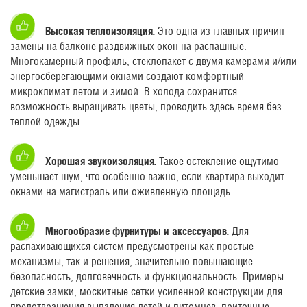
Высокая теплоизоляция.
Это одна из главных причин
замены на балконе раздвижных окон на распашные.
Многокамерный профиль, стеклопакет с двумя камерами и/или
энергосберегающими окнами создают комфортный
микроклимат летом и зимой. В холода сохранится
возможность выращивать цветы, проводить здесь время без
теплой одежды.
Хорошая звукоизоляция.
Такое остекление ощутимо
уменьшает шум, что особенно важно, если квартира выходит
окнами на магистраль или оживленную площадь.
Многообразие фурнитуры и аксессуаров.
Для
распахивающихся систем предусмотрены как простые
механизмы, так и решения, значительно повышающие
безопасность, долговечность и функциональность. Примеры —
детские замки, москитные сетки усиленной конструкции для
предотвращения выпадения детей и питомцев, приточные