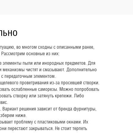
льно
туацию, во многом сходны с описанными ранее,
 Рассмотрим основные из них:
е элементы пыли или инородных предметов. Для
и механизмы чистят и смазывают. Дополнительно
т с передаточным элементом.
 щелевого проветривания из-за просевшей створки.
ызвать ослабленные саморезы. Можно попробовать
ровать створку или затянуть крепежи. Либо
вис.
 Вариант решения зависит от бренда фурнитуры,
азберем ниже.
ызывает проблему с пластиковыми окнами. Их
они перестают закрываться. Не стоит терпеть