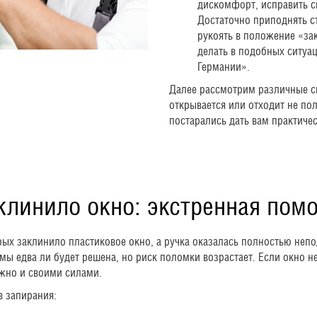
дискомфорт, исправить 
Достаточно приподнять ст
рукоять в положение «зак
делать в подобных ситуа
Германии».
Далее рассмотрим различные си
открывается или отходит не по
постарались дать вам практиче
клинило окно: экстренная пом
рых заклинило пластиковое окно, а ручка оказалась полностью неп
ы едва ли будет решена, но риск поломки возрастает. Если окно не
ожно и своими силами.
 запирания: