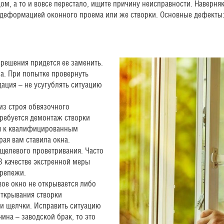
дом, а то и вовсе перестало, ищите причину неисправности. Наверн
деформацией оконного проема или же створки. Основные дефекты
 решения придется ее заменить.
а. При попытке провернуть
ация – не усугублять ситуацию
из строя обвязочного
ребуется демонтаж створки
ся к квалифицированным
рая вам ставила окна.
елевого проветривания. Часто
В качестве экстренной меры
крепежи.
ое окно не открывается либо
открывания створки
 и щелчки. Исправить ситуацию
ина – заводской брак, то это