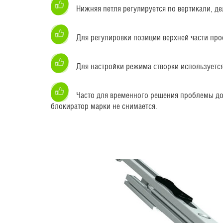
Нижняя петля регулируется по вертикали, де
Для регулировки позиции верхней части пр
Для настройки режима створки используетс
Часто для временного решения проблемы дос
блокиратор марки не снимается.