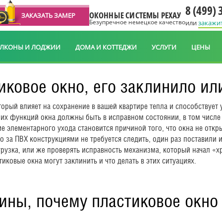
8 (499) 
ОКОННЫЕ СИСТЕМЫ РЕХАУ
ЗАКАЗАТЬ ЗАМЕР
Безупречное немецкое качество
или
закажи
АЛКОНЫ И ЛОДЖИИ
ДОМА И КОТТЕДЖИ
УСЛУГИ
ЦЕНЫ
иковое окно, его заклинило и
орый влияет на сохранение в вашей квартире тепла и способствует 
оих функций окна должны быть в исправном состоянии, в том числе 
е элементарного ухода становится причиной того, что окна не откр
о за ПВХ конструкциями не требуется следить, один раз поставили и
рузка, или же проверять исправность механизма, который начал «х
иковые окна могут заклинить и что делать в этих ситуациях.
ины, почему пластиковое окно 