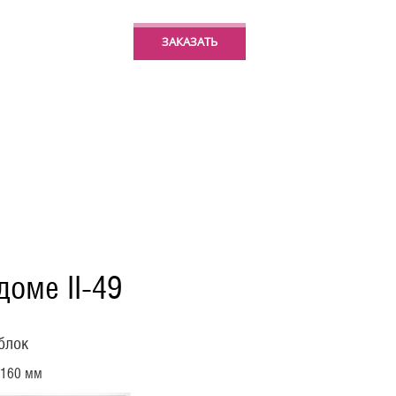
ЗАКАЗАТЬ
оме II-49
блок
2160 мм