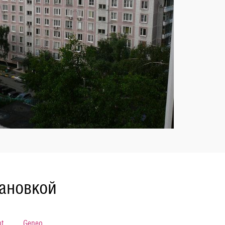
тановкой
t
Geneo