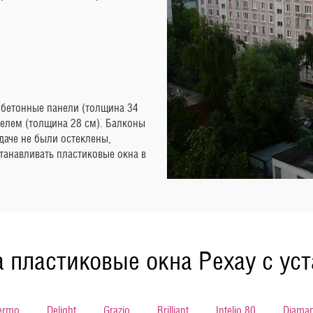
обетонные панели (толщина 34
телем (толщина 28 см). Балконы
даче не были остеклены,
анавливать пластиковые окна в
 пластиковые окна Рехау с ус
ermo
Delight
Grazio
Brilliant
Intelio 80
Diaman