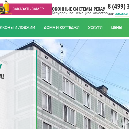
8 (499) 
ОКОННЫЕ СИСТЕМЫ РЕХАУ
ЗАКАЗАТЬ ЗАМЕР
Безупречное немецкое качество
или
закажи
АЛКОНЫ И ЛОДЖИИ
ДОМА И КОТТЕДЖИ
УСЛУГИ
ЦЕНЫ
У
А!