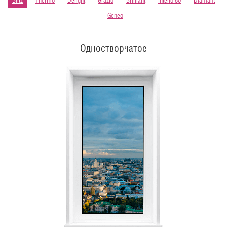
Blitz
Thermo
Delight
Grazio
Brilliant
Intelio 80
Diamant
Geneo
Одностворчатое