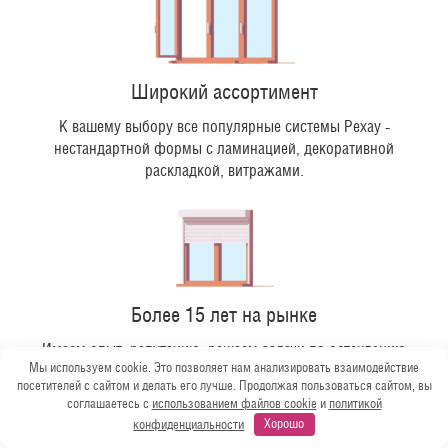
Широкий ассортимент
К вашему выбору все популярные системы Рехау -
нестандартной формы с ламинацией, декоративной
раскладкой, витражами.
Более 15 лет на рынке
Имеем опыт, репутацию, решаем задачи по остеклению
Мы используем cookie. Это позволяет нам анализировать взаимодействие
различного уровня сложности в разных типах домов.
посетителей с сайтом и делать его лучше. Продолжая пользоваться сайтом, вы
соглашаетесь с
использованием файлов cookie
и
политикой
конфиденциальности
Хорошо