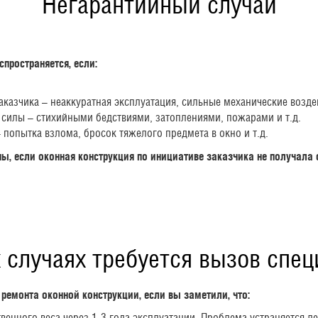
Негарантийный случай
спространяется, если:
казчика – неаккуратная эксплуатация, сильные механические воздей
илы – стихийными бедствиями, затоплениями, пожарами и т.д.
 попытка взлома, бросок тяжелого предмета в окно и т.д.
ны, если оконная конструкция по инициативе заказчика не получала
 случаях требуется вызов спе
емонта оконной конструкции, если вы заметили, что:
венного веса через 1-3 года эксплуатации. Проблема устраняется л