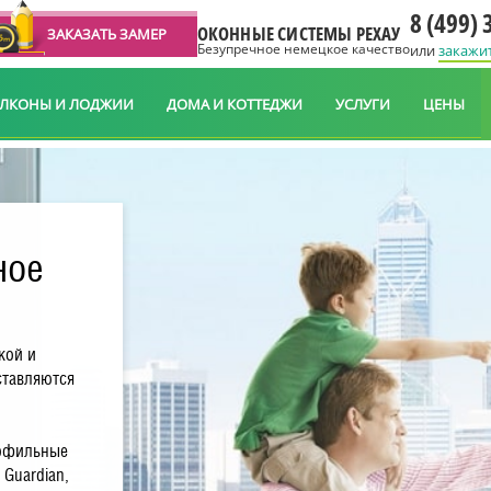
8 (499) 
ОКОННЫЕ СИСТЕМЫ РЕХАУ
ЗАКАЗАТЬ ЗАМЕР
Безупречное немецкое качество
или
закажи
АЛКОНЫ И ЛОДЖИИ
ДОМА И КОТТЕДЖИ
УСЛУГИ
ЦЕНЫ
ное
кой и
ставляются
рофильные
 Guardian,