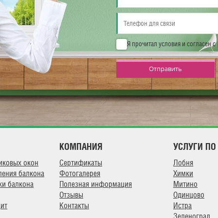
Я прочитал условия и согласен с
Отправить
КОМПАНИЯ
УСЛУГИ ПО
иковых окон
Сертификаты
Лобня
ления балкона
Фотогалерея
Химки
ки балкона
Полезная информация
Митино
Отзывы
Одинцово
дит
Контакты
Истра
Зеленоград