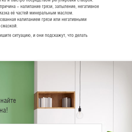
причина – налипание грязи, запыление, негативное
мазка её частей минеральным маслом.
ызванная налипанием грязи или негативными
 смазкой.
шите ситуацию, и они подскажут, что делать
знайте
на!