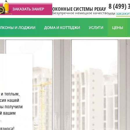
8 (499) 
ОКОННЫЕ СИСТЕМЫ РЕХАУ
ЗАКАЗАТЬ ЗАМЕР
Безупречное немецкое качество
или
закажи
АЛКОНЫ И ЛОДЖИИ
ДОМА И КОТТЕДЖИ
УСЛУГИ
ЦЕНЫ
 и теплым,
ссия нашей
вы получили
ий вашим
.
 взноса!