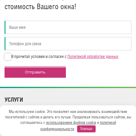
стоимость Вашего окна!
Я прочитал условия и согласен с
Политикой обработки данных
Отправить
УСЛУГИ
Продажа окон Рехау
Мы используем cookie. Это позволяет нам анализировать взаимодействие
Установка дверей
посетителей с сайтом и делать его лучше. Продолжая пользоваться сайтом, вы
Остекление балконов
соглашаетесь с
использованием файлов cookie
и
политикой
конфиденциальности
Хорошо
Отделка балконов и лоджий