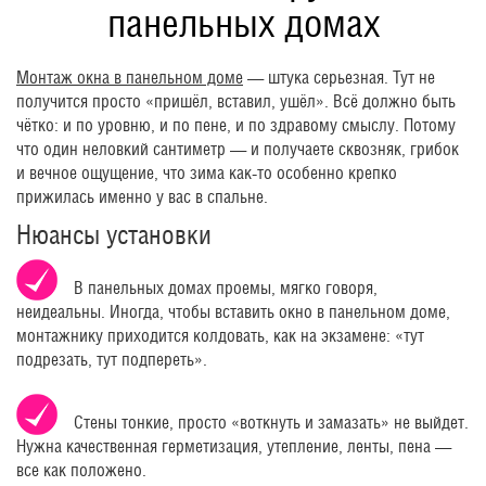
панельных домах
Монтаж окна в панельном доме
— штука серьезная. Тут не
получится просто «пришёл, вставил, ушёл». Всё должно быть
чётко: и по уровню, и по пене, и по здравому смыслу. Потому
что один неловкий сантиметр — и получаете сквозняк, грибок
и вечное ощущение, что зима как-то особенно крепко
прижилась именно у вас в спальне.
Нюансы установки
В панельных домах проемы, мягко говоря,
неидеальны. Иногда, чтобы вставить окно в панельном доме,
монтажнику приходится колдовать, как на экзамене: «тут
подрезать, тут подпереть».
Стены тонкие, просто «воткнуть и замазать» не выйдет.
Нужна качественная герметизация, утепление, ленты, пена —
все как положено.