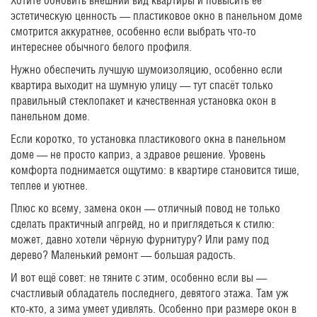
Хотите обновить внешний вид квартиры и повысить её
эстетическую ценность — пластиковое окно в панельном доме
смотрится аккуратнее, особенно если выбрать что-то
интереснее обычного белого профиля.
Нужно обеспечить лучшую шумоизоляцию, особенно если
квартира выходит на шумную улицу — тут спасёт только
правильный стеклопакет и качественная установка окон в
панельном доме.
Если коротко, то установка пластикового окна в панельном
доме — не просто каприз, а здравое решение. Уровень
комфорта поднимается ощутимо: в квартире становится тише,
теплее и уютнее.
Плюс ко всему, замена окон — отличный повод не только
сделать практичный апгрейд, но и приглядеться к стилю:
может, давно хотели чёрную фурнитуру? Или раму под
дерево? Маленький ремонт — большая радость.
И вот ещё совет: не тяните с этим, особенно если вы —
счастливый обладатель последнего, девятого этажа. Там уж
кто-кто, а зима умеет удивлять. Особенно при размере окон в