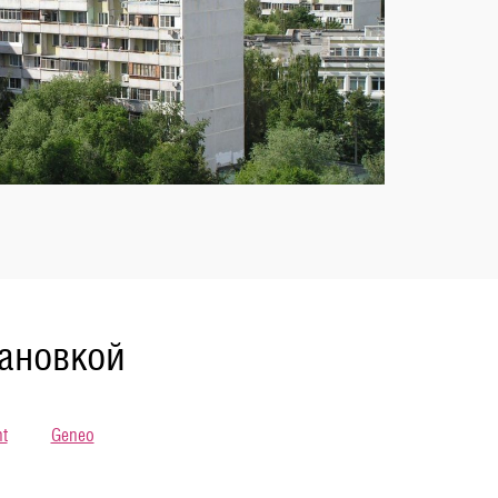
тановкой
t
Geneo