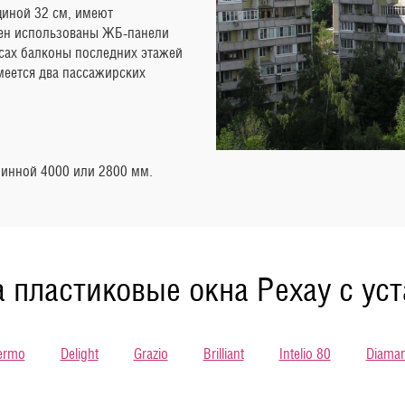
иной 32 см, имеют
тен использованы ЖБ-панели
усах балконы последних этажей
еется два пассажирских
линной 4000 или 2800 мм.
 пластиковые окна Рехау с ус
ermo
Delight
Grazio
Brilliant
Intelio 80
Diaman