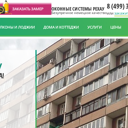
8 (499) 
ОКОННЫЕ СИСТЕМЫ РЕХАУ
ЗАКАЗАТЬ ЗАМЕР
Безупречное немецкое качество
или
закажи
АЛКОНЫ И ЛОДЖИИ
ДОМА И КОТТЕДЖИ
УСЛУГИ
ЦЕНЫ
У
А!