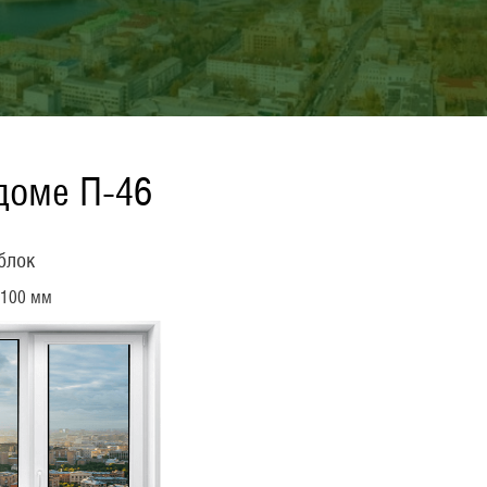
доме П-46
блок
2100 мм