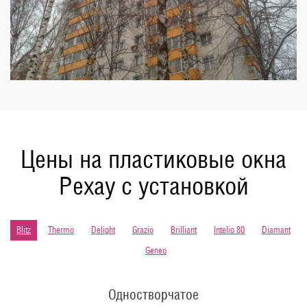
Цены на пластиковые окна
Рехау с установкой
Blitz
Thermo
Delight
Grazio
Brilliant
Intelio 80
Diamant
Geneo
Одностворчатое